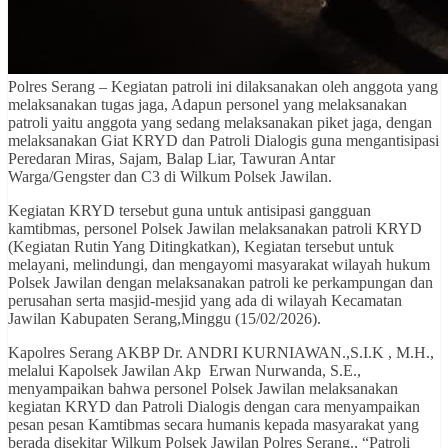
Polres Serang – Kegiatan patroli ini dilaksanakan oleh anggota yang
melaksanakan tugas jaga, Adapun personel yang melaksanakan
patroli yaitu anggota yang sedang melaksanakan piket jaga, dengan
melaksanakan Giat KRYD dan Patroli Dialogis guna mengantisipasi
Peredaran Miras, Sajam, Balap Liar, Tawuran Antar
Warga/Gengster dan C3 di Wilkum Polsek Jawilan.
Kegiatan KRYD tersebut guna untuk antisipasi gangguan
kamtibmas, personel Polsek Jawilan melaksanakan patroli KRYD
(Kegiatan Rutin Yang Ditingkatkan), Kegiatan tersebut untuk
melayani, melindungi, dan mengayomi masyarakat wilayah hukum
Polsek Jawilan dengan melaksanakan patroli ke perkampungan dan
perusahan serta masjid-mesjid yang ada di wilayah Kecamatan
Jawilan Kabupaten Serang,Minggu (15/02/2026).
Kapolres Serang AKBP Dr. ANDRI KURNIAWAN.,S.I.K , M.H.,
melalui Kapolsek Jawilan Akp Erwan Nurwanda, S.E.,
menyampaikan bahwa personel Polsek Jawilan melaksanakan
kegiatan KRYD dan Patroli Dialogis dengan cara menyampaikan
pesan pesan Kamtibmas secara humanis kepada masyarakat yang
berada disekitar Wilkum Polsek Jawilan Polres Serang., “Patroli