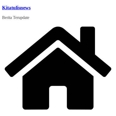
Skip
Kitatulisnews
to
content
Berita Terupdate