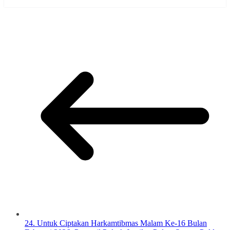
24. Untuk Ciptakan Harkamtibmas Malam Ke-16 Bulan