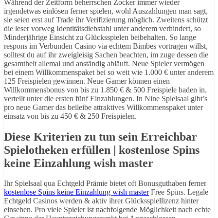
Während der Zeitform beherrschen Zocker immer wieder
irgendetwas einlösen ferner spielen, wohl Auszahlungen man sagt,
sie seien erst auf Trade ihr Verifizierung möglich. Zweitens schützt
die leser vorweg Identitätsdiebstahl unter anderem verhindert, so
Minderjährige Einsicht zu Glücksspielen beibehalten. So lange
respons im Verbunden Casino via echtem Bimbes vortragen willst,
solltest du auf ihr zweigleisig Sachen beachten, im zuge dessen die
gesamtheit allemal und anständig abläuft.
Neue Spieler vermögen
bei einem Willkommenspaket bei so weit wie 1.000 € unter anderem
125 Freispielen gewinnen. Neue Gamer können einen
Willkommensbonus von bis zu 1.850 € & 500 Freispiele baden in,
verteilt unter die ersten fünf Einzahlungen. In Nine Spielsaal gibt’s
pro neue Gamer das beileibe attraktives Willkommenspaket unter
einsatz von bis zu 450 € & 250 Freispielen.
Diese Kriterien zu tun sein Erreichbar
Spielotheken erfüllen | kostenlose Spins
keine Einzahlung wish master
Ihr Spielsaal qua Echtgeld Prämie bietet oft Bonusguthaben ferner
kostenlose Spins keine Einzahlung wish master
Free Spins. Legale
Echtgeld Casinos werden & aktiv ihrer Glücksspiellizenz hinter
einsehen. Pro viele Spieler ist nachfolgende Möglichkeit nach echte