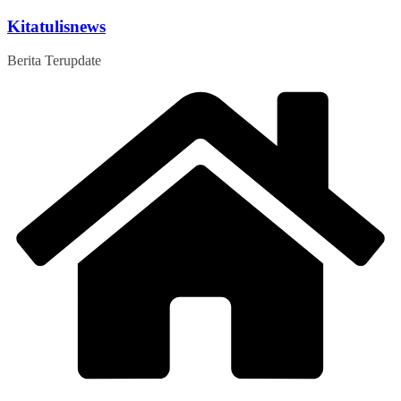
Skip
Kitatulisnews
to
content
Berita Terupdate