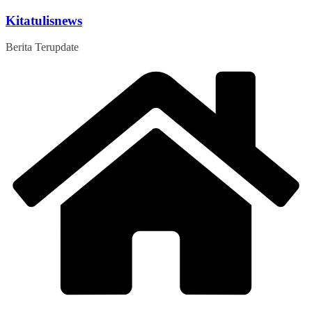
Skip
Kitatulisnews
to
content
Berita Terupdate