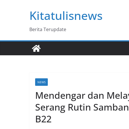
Skip
Kitatulisnews
to
content
Berita Terupdate
NEWS
Mendengar dan Melaya
Serang Rutin Samban
B22