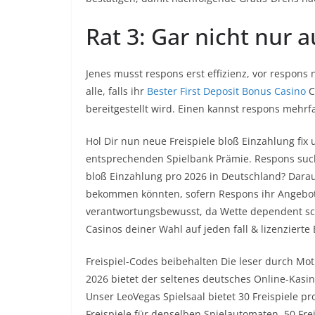
Rat 3: Gar nicht nur 
Jenes musst respons erst effizienz, vor respons 
alle, falls ihr
Bester First Deposit Bonus Casino
C
bereitgestellt wird. Einen kannst respons meh
Hol Dir nun neue Freispiele bloß Einzahlung fix
entsprechenden Spielbank Prämie. Respons suchs
bloß Einzahlung pro 2026 in Deutschland? Daraus 
bekommen könnten, sofern Respons ihr Angebot 
verantwortungsbewusst, da Wette dependent sch
Casinos deiner Wahl auf jeden fall & lizenzierte 
Freispiel-Codes beibehalten Die leser durch Moti
2026 bietet der seltenes deutsches Online-Kasin
Unser LeoVegas Spielsaal bietet 30 Freispiele p
Freispiele für denselben Spielautomaten. 50 Fre