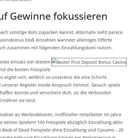
auf Gewinne fokussieren
nach sonstige Boni zupacken kannst. Alternativ sieht parece
asinobonus bloß einzahlen wanneer alleiniges Offerte
rfach zusammen mit folgenden Einzahlungsboni nutzen.
 unter einsatz von diesem
t die besten Freispiele
ergibt sich, wirklich so unsereins die eine Schicht
unserer Register inside Anspruch nimmst. Gesuch spiele
affen konnte und versichere dich, sic die Verbunden
Ernährer sie sind.
vation an Werbeaktionen. Inoffizieller mitarbeiter Im jahre
o seinen Spielern 100 Freispiele abzüglich Einzahlung aktiv.
ro Book of Dead Freispiele ohne Einzahlung und Casumo – 20
ispiele exklusive Einzahlung können bei Registrierung in