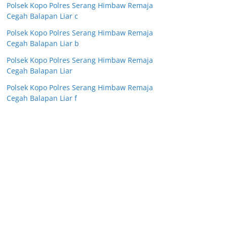
Polsek Kopo Polres Serang Himbaw Remaja
Cegah Balapan Liar c
Polsek Kopo Polres Serang Himbaw Remaja
Cegah Balapan Liar b
Polsek Kopo Polres Serang Himbaw Remaja
Cegah Balapan Liar
Polsek Kopo Polres Serang Himbaw Remaja
Cegah Balapan Liar f