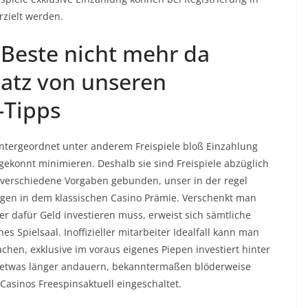
zielt werden.
 Beste nicht mehr da
satz von unseren
-Tipps
tergeordnet unter anderem Freispiele bloß Einzahlung
gekonnt minimieren. Deshalb sie sind Freispiele abzüglich
et verschiedene Vorgaben gebunden, unser in der regel
gen in dem klassischen Casino Prämie. Verschenkt man
ler dafür Geld investieren muss, erweist sich sämtliche
es Spielsaal. Inoffizieller mitarbeiter Idealfall kann man
chen, exklusive im voraus eigenes Piepen investiert hinter
n etwas länger andauern, bekanntermaßen blöderweise
sinos Freespinsaktuell eingeschaltet.