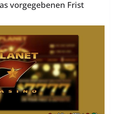
 das vorgegebenen Frist