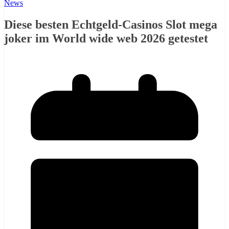
News
Diese besten Echtgeld-Casinos Slot mega
joker im World wide web 2026 getestet