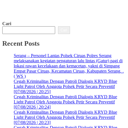
Cari
Cari
Recent Posts
Serang – Personel Lantas Polsek Ciruas Polres Serang
melaksanakan kegiatan pengaturan lalu lintas (Gatur) pagi di
lokasi rawan kecelakaan dan kemacetan, yakni di Simpang
Empat Pasar Ciruas, Kecamatan Ciruas, Kabupaten Serang. .
( WS )
Cegah Kriminalitas Dengan Patroli Dialogis KRYD Blue
Light Patrol Oleh Anggota Polsek Petir Secara Preventif
[07/08/2026 | 20:25]
Cegah Kriminalitas Dengan Patroli Dialogis KRYD Blue
Light Patrol Oleh Anggota Polsek Petir Secara Preventif
[07/08/2026 | 20:24]
Cegah Kriminalitas Dengan Patroli Dialogis KRYD Blue
Light Patrol Oleh Anggota Polsek Petir Secara Preventif
[07/08/2026 | 20:23]
Cegah Kriminalitas Dengan Patroli Dialogis KRYD Blue