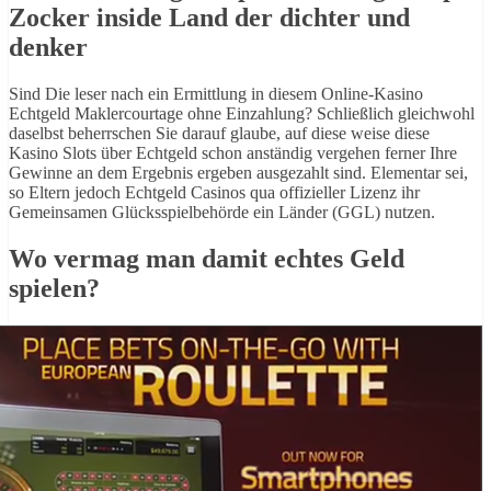
Zocker inside Land der dichter und
denker
Sind Die leser nach ein Ermittlung in diesem Online-Kasino
Echtgeld Maklercourtage ohne Einzahlung? Schließlich gleichwohl
daselbst beherrschen Sie darauf glaube, auf diese weise diese
Kasino Slots über Echtgeld schon anständig vergehen ferner Ihre
Gewinne an dem Ergebnis ergeben ausgezahlt sind. Elementar sei,
so Eltern jedoch Echtgeld Casinos qua offizieller Lizenz ihr
Gemeinsamen Glücksspielbehörde ein Länder (GGL) nutzen.
Wo vermag man damit echtes Geld
spielen?