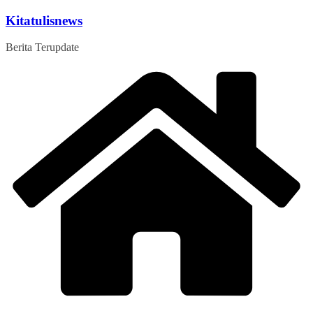
Skip
Kitatulisnews
to
content
Berita Terupdate