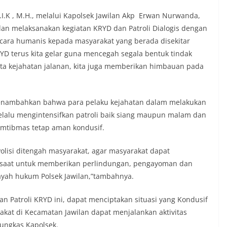
.K , M.H., melalui Kapolsek Jawilan Akp Erwan Nurwanda,
lan melaksanakan kegiatan KRYD dan Patroli Dialogis dengan
ara humanis kepada masyarakat yang berada disekitar
KRYD terus kita gelar guna mencegah segala bentuk tindak
rta kejahatan jalanan, kita juga memberikan himbauan pada
menambahkan bahwa para pelaku kejahatan dalam melakukan
elalu mengintensifkan patroli baik siang maupun malam dan
amtibmas tetap aman kondusif.
Polisi ditengah masyarakat, agar masyarakat dapat
p saat untuk memberikan perlindungan, pengayoman dan
ayah hukum Polsek Jawilan,”tambahnya.
 Patroli KRYD ini, dapat menciptakan situasi yang Kondusif
kat di Kecamatan Jawilan dapat menjalankan aktivitas
ungkas Kapolsek.