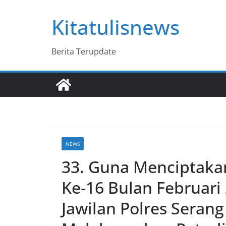
Skip
Kitatulisnews
to
content
Berita Terupdate
NEWS
33. Guna Menciptak
Ke-16 Bulan Februari 
Jawilan Polres Seran