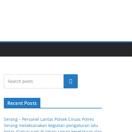
Cari
Recent Posts
Serang – Personel Lantas Polsek Ciruas Polres
Serang melaksanakan kegiatan pengaturan lalu
lintas (Gatur) pagi di lokasi rawan kecelakaan dan